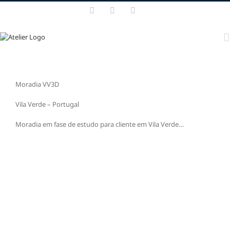
Skip
Facebook
Instagram
X
to
content
Moradia VV3D
Vila Verde – Portugal
Moradia em fase de estudo para cliente em Vila Verde…